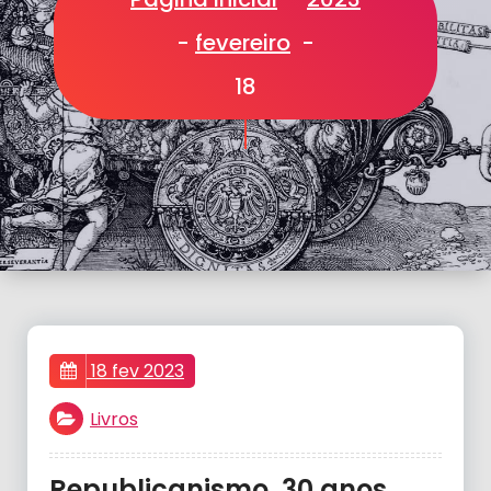
-
fevereiro
-
18
18 fev 2023
Livros
Republicanismo. 30 anos