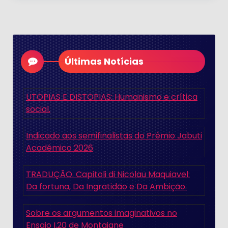
Últimas Notícias
UTOPIAS E DISTOPIAS: Humanismo e crítica
social.
Indicado aos semifinalistas do Prêmio Jabuti
Acadêmico 2026
TRADUÇÃO. Capitoli di Nicolau Maquiavel:
Da fortuna, Da Ingratidão e Da Ambição.
Sobre os argumentos imaginativos no
Ensaio I,20 de Montaigne