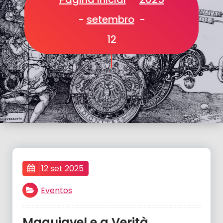
-
setembro
-
12
12 set 2025
Eventos
Maquiavel e a Verità