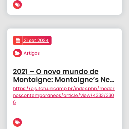
21 set 2024
Artigos
2021 – O novo mundo de
Montaigne: Montaigne’s New
World. Modernos &
https://ojs.ifch.unicamp.br/index.php/moder
Contemporâneos – FRANÇA,
noscontemporaneos/article/view/4333/330
M., C., V.
6