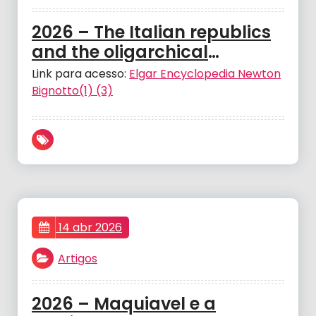
2026 – The Italian republics
and the oligarchical
representative government.
Link para acesso:
Elgar Encyclopedia Newton
In Elgar Encyclopedia of
Bignotto(1) (3)
political representation –
BIGNOTTO Newton
14 abr 2026
Artigos
2026 – Maquiavel e a