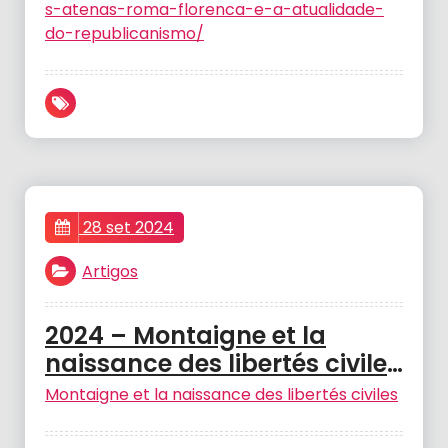
Helton
s-atenas-roma-florenca-e-a-atualidade-
do-republicanismo/
28 set 2024
Artigos
2024 – Montaigne et la
naissance des libertés civiles
– CARDOSO, Sérgio.
Montaigne et la naissance des libertés civiles