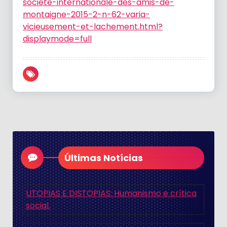
societe-internationale-des-amis-de-
montaigne-2015-2-n-62-varia-
vicieusement-et-lachement.html?
displaymode=full
Últimas Notícias
UTOPIAS E DISTOPIAS: Humanismo e crítica
social.