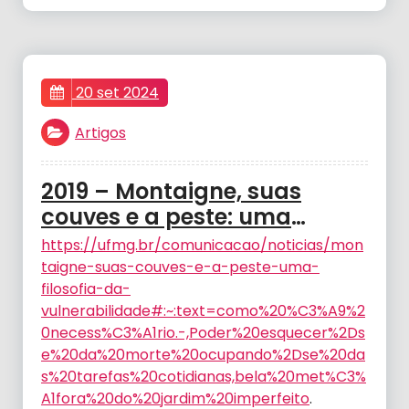
20 set 2024
Artigos
2019 – Montaigne, suas
couves e a peste: uma
filosofia da vulnerabilidade
https://ufmg.br/comunicacao/noticias/mon
– BIRCHAL, T.
taigne-suas-couves-e-a-peste-uma-
filosofia-da-
vulnerabilidade#:~:text=como%20%C3%A9%2
0necess%C3%A1rio.-,Poder%20esquecer%2Ds
e%20da%20morte%20ocupando%2Dse%20da
s%20tarefas%20cotidianas,bela%20met%C3%
A1fora%20do%20jardim%20imperfeito
.