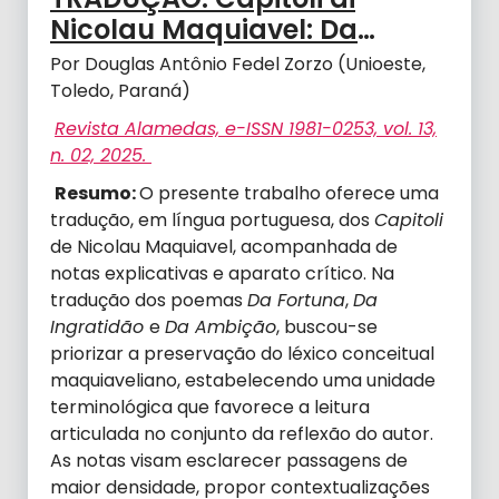
Nicolau Maquiavel: Da
fortuna, Da Ingratidão e Da
Por Douglas Antônio Fedel Zorzo (Unioeste,
Ambição.
Toledo, Paraná)
Revista Alamedas, e-ISSN 1981-0253, vol. 13,
n. 02, 2025.
Resumo:
O presente trabalho oferece uma
tradução, em língua portuguesa, dos
Capitoli
de Nicolau Maquiavel, acompanhada de
notas explicativas e aparato crítico. Na
tradução dos poemas
Da Fortuna
,
Da
Ingratidão
e
Da Ambição
, buscou-se
priorizar a preservação do léxico conceitual
maquiaveliano, estabelecendo uma unidade
terminológica que favorece a leitura
articulada no conjunto da reflexão do autor.
As notas visam esclarecer passagens de
maior densidade, propor contextualizações