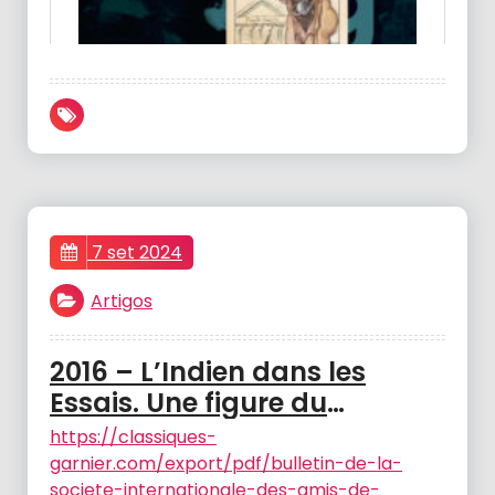
7 set 2024
Artigos
2016 – L’Indien dans les
Essais. Une figure du
relativisme? Bulletin de la
https://classiques-
Societé des Amis de
garnier.com/export/pdf/bulletin-de-la-
societe-internationale-des-amis-de-