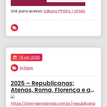
Link para acesso:
Editora PPGFIL | UFMG
15 jan 2026
Artigos
2025 – Republicanas;
Atenas, Roma, Florença e a
atualidade do
republicanismo – ADVERSE,
https://aterraeredonda.com.br/republicana