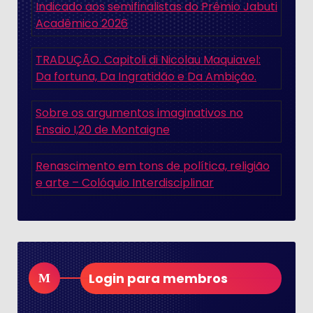
Indicado aos semifinalistas do Prêmio Jabuti
Acadêmico 2026
TRADUÇÃO. Capitoli di Nicolau Maquiavel:
Da fortuna, Da Ingratidão e Da Ambição.
Sobre os argumentos imaginativos no
Ensaio I,20 de Montaigne
Renascimento em tons de política, religião
e arte – Colóquio Interdisciplinar
Login para membros