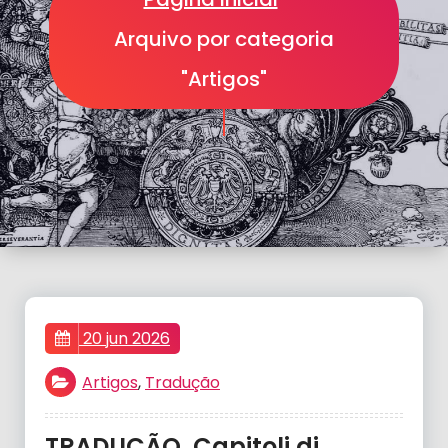
Arquivo por categoria
"Artigos"
20 jun 2026
Artigos
,
Tradução
TRADUÇÃO. Capitoli di