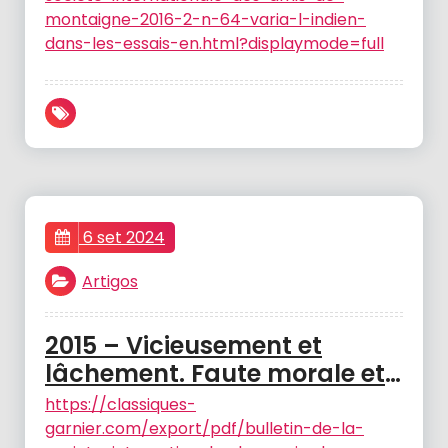
Montaigne (Imprimé)
montaigne-2016-2-n-64-varia-l-indien-
(Cessou em 2006. Cont. ISSN
dans-les-essais-en.html?displaymode=full
1965-2348 Nouveau Bulletin
de la Société Internationale
des Amis de, v – FRANÇA, M.
C. V.
6 set 2024
Artigos
2015 – Vicieusement et
lâchement. Faute morale et
condition humaine –
https://classiques-
BIRCHAL, T..
garnier.com/export/pdf/bulletin-de-la-