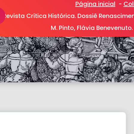
Página inicial
-
Col
Revista Crítica Histórica. Dossiê Renascimento Italiano. Organizado por Fabrina M. Pinto, Flávia Benevenuto. Vol. 6, No. 12 (2015)
Revista Crítica Histórica. Dossiê Renascime
M. Pinto, Flávia Benevenuto. 