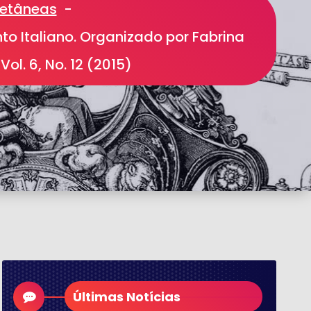
etâneas
-
nto Italiano. Organizado por Fabrina
Vol. 6, No. 12 (2015)
Últimas Notícias