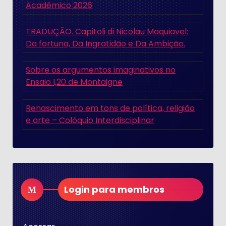
Acadêmico 2026
TRADUÇÃO. Capitoli di Nicolau Maquiavel:
Da fortuna, Da Ingratidão e Da Ambição.
Sobre os argumentos imaginativos no
Ensaio I,20 de Montaigne
Renascimento em tons de política, religião
e arte – Colóquio Interdisciplinar
Login para membros