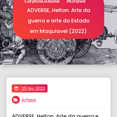
ADVERSE, Helton. Arte da
guerra e arte do Estado
em Maquiavel (2022)
25 fev 2023
Artigos
ADVERSE, Helton. Arte da guerra e