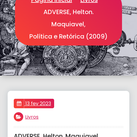
ADVERSE, Helton.
Maquiavel,
Política e Retórica (2009)
13 fev 2023
Livros
ADVERSE, Helton. Maquiavel,