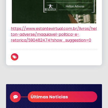
https://www.estantevirtual.com.br/livros/hel
ton-adverse/maquiavel-politica-e-
retorica/590482474?show_suggestion=0
Últimas Notícias