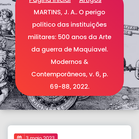
MARTINS, J. A.. O perigo
político das instituições
militares: 500 anos da Arte
da guerra de Maquiavel.
Modernos &
Contemporâneos, v. 6, p.
69-88, 2022.
3 maio 2023