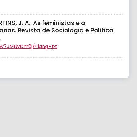
INS, J. A.. As feministas e a
anas. Revista de Sociologia e Política
.
tKLw7JMNvDm8j/?lang=pt