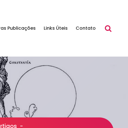
ras Publicações
Links Úteis
Contato
rtigos
-