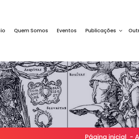
cio
Quem Somos
Eventos
Publicações
Out
Página inicial
-
A