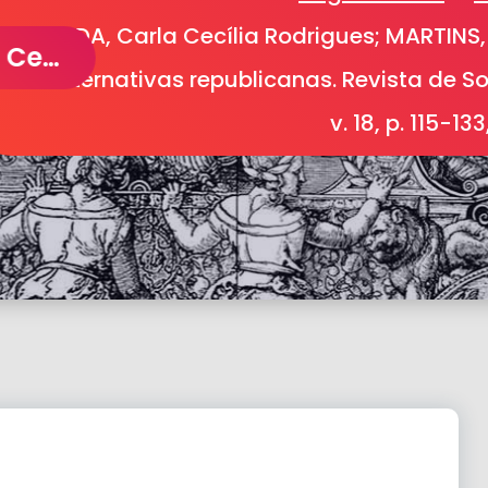
ALMEIDA, Carla Cecília Rodrigues; MARTINS, 
ALMEIDA, Carla Cecília Rodrigues; MARTINS, J. A.. As feministas e a diversidade das alternativas republicanas. Revista de Sociologia e Política (UFPR. Impresso), v. 18, p. 115-133, 2010.
das alternativas republicanas. Revista de So
v. 18, p. 115-133