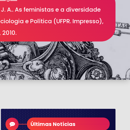
J. A.. As feministas e a diversidade
ciologia e Política (UFPR. Impresso),
, 2010.
Últimas Notícias