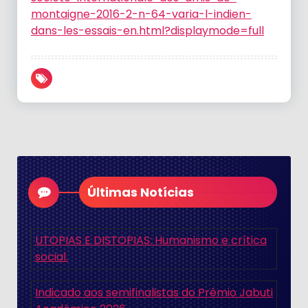
montaigne-2016-2-n-64-varia-l-indien-
dans-les-essais-en.html?displaymode=full
Últimas Notícias
UTOPIAS E DISTOPIAS: Humanismo e crítica
social.
Indicado aos semifinalistas do Prêmio Jabuti