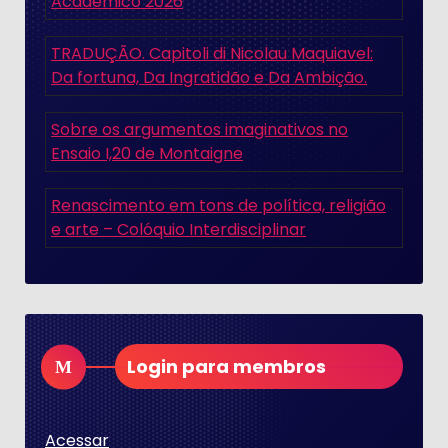
Acadêmico 2026
TRADUÇÃO. Capitoli di Nicolau Maquiavel:
Da fortuna, Da Ingratidão e Da Ambição.
Sobre os argumentos imaginativos no
Ensaio I,20 de Montaigne
Renascimento em tons de política, religião
e arte – Colóquio Interdisciplinar
Login para membros
Acessar