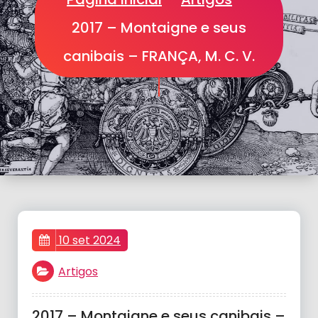
2017 – Montaigne e seus
canibais – FRANÇA, M. C. V.
10 set 2024
Artigos
2017 – Montaigne e seus canibais –