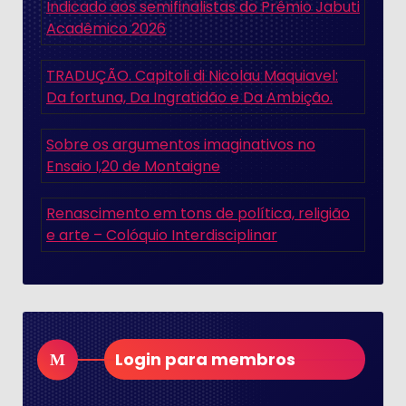
Indicado aos semifinalistas do Prêmio Jabuti
Acadêmico 2026
TRADUÇÃO. Capitoli di Nicolau Maquiavel:
Da fortuna, Da Ingratidão e Da Ambição.
Sobre os argumentos imaginativos no
Ensaio I,20 de Montaigne
Renascimento em tons de política, religião
e arte – Colóquio Interdisciplinar
Login para membros