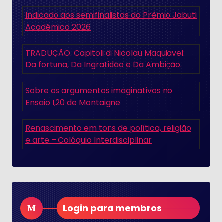
Indicado aos semifinalistas do Prêmio Jabuti
Acadêmico 2026
TRADUÇÃO. Capitoli di Nicolau Maquiavel:
Da fortuna, Da Ingratidão e Da Ambição.
Sobre os argumentos imaginativos no
Ensaio I,20 de Montaigne
Renascimento em tons de política, religião
e arte – Colóquio Interdisciplinar
Login para membros