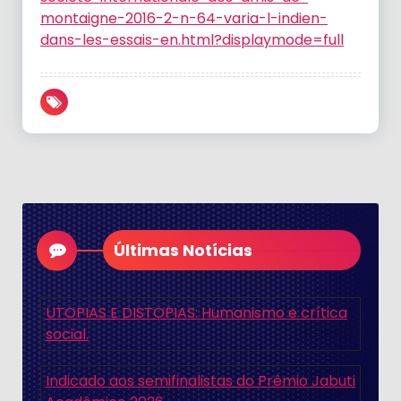
montaigne-2016-2-n-64-varia-l-indien-
dans-les-essais-en.html?displaymode=full
Últimas Notícias
UTOPIAS E DISTOPIAS: Humanismo e crítica
social.
Indicado aos semifinalistas do Prêmio Jabuti