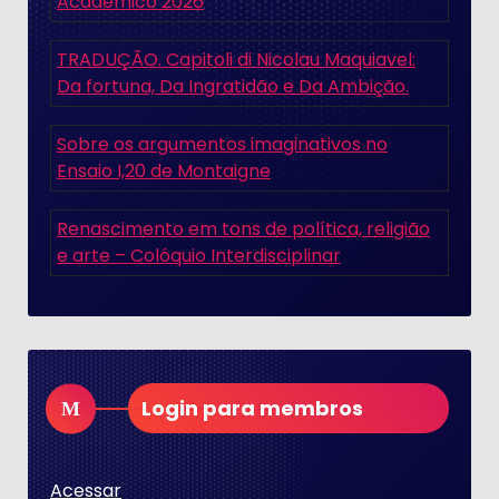
Acadêmico 2026
TRADUÇÃO. Capitoli di Nicolau Maquiavel:
Da fortuna, Da Ingratidão e Da Ambição.
Sobre os argumentos imaginativos no
Ensaio I,20 de Montaigne
Renascimento em tons de política, religião
e arte – Colóquio Interdisciplinar
Login para membros
Acessar