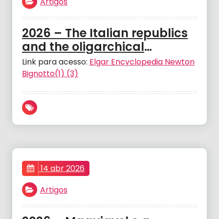
Artigos
2026 – The Italian republics
and the oligarchical
representative government.
Link para acesso:
Elgar Encyclopedia Newton
In Elgar Encyclopedia of
Bignotto(1) (3)
political representation –
BIGNOTTO Newton
14 abr 2026
Artigos