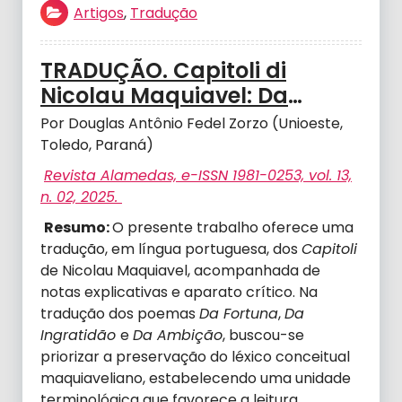
Artigos
,
Tradução
TRADUÇÃO. Capitoli di
Nicolau Maquiavel: Da
fortuna, Da Ingratidão e Da
Por Douglas Antônio Fedel Zorzo (Unioeste,
Ambição.
Toledo, Paraná)
Revista Alamedas, e-ISSN 1981-0253, vol. 13,
n. 02, 2025.
Resumo:
O presente trabalho oferece uma
tradução, em língua portuguesa, dos
Capitoli
de Nicolau Maquiavel, acompanhada de
notas explicativas e aparato crítico. Na
tradução dos poemas
Da Fortuna
,
Da
Ingratidão
e
Da Ambição
, buscou-se
priorizar a preservação do léxico conceitual
maquiaveliano, estabelecendo uma unidade
terminológica que favorece a leitura