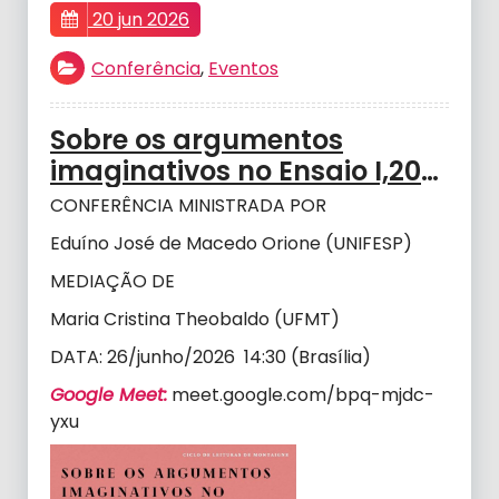
20 jun 2026
Conferência
,
Eventos
Sobre os argumentos
imaginativos no Ensaio I,20
de Montaigne
CONFERÊNCIA MINISTRADA POR
Eduíno José de Macedo Orione (UNIFESP)
MEDIAÇÃO DE
Maria Cristina Theobaldo (UFMT)
DATA: 26/junho/2026 14:30 (Brasília)
Google Meet:
meet.google.com/bpq-mjdc-
yxu