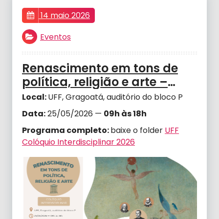
14 maio 2026
Eventos
Renascimento em tons de
política, religião e arte –
Colóquio Interdisciplinar
Local:
UFF, Gragoatá, auditório do bloco P
Data:
25/05/2026 —
09h às 18h
Programa completo:
baixe o folder
UFF
Colóquio Interdisciplinar 2026