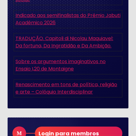
Indicado aos semifinalistas do Prêmio Jabuti
Acadêmico 2026
TRADUÇÃO. Capitoli di Nicolau Maquiavel:
Da fortuna, Da Ingratidão e Da Ambição.
Sobre os argumentos imaginativos no
Ensaio I,20 de Montaigne
Renascimento em tons de política, religião
e arte – Colóquio Interdisciplinar
Login para membros