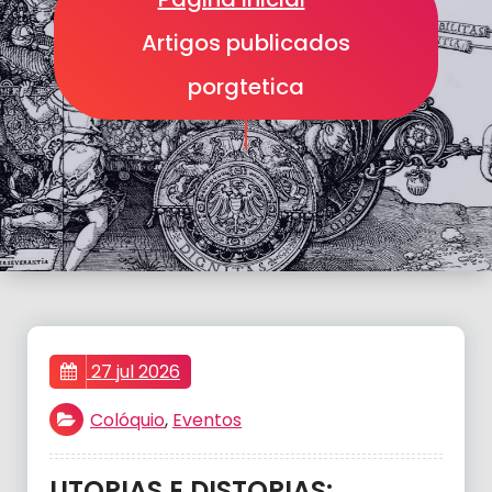
Artigos publicados
porgtetica
27 jul 2026
Colóquio
,
Eventos
UTOPIAS E DISTOPIAS: