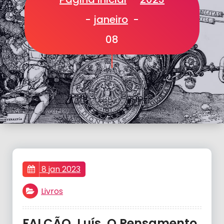
-
janeiro
-
08
8 jan 2023
Livros
FALCÃO, Luís. O Pensamento