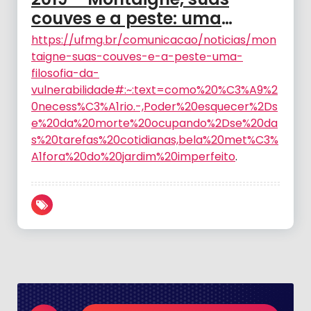
couves e a peste: uma
filosofia da vulnerabilidade
https://ufmg.br/comunicacao/noticias/mon
– BIRCHAL, T.
taigne-suas-couves-e-a-peste-uma-
filosofia-da-
vulnerabilidade#:~:text=como%20%C3%A9%2
0necess%C3%A1rio.-,Poder%20esquecer%2Ds
e%20da%20morte%20ocupando%2Dse%20da
s%20tarefas%20cotidianas,bela%20met%C3%
A1fora%20do%20jardim%20imperfeito
.