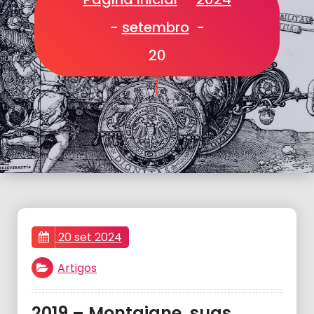
-
setembro
-
20
20 set 2024
Artigos
2019 – Montaigne, suas