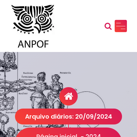
Pular
para
o
conteúdo
Arquivo diários: 20/09/2024
Página inicial
-
2024