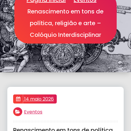
Renascimento em tons de
política, religião e arte –
Colóquio Interdisciplinar
14 maio 2026
Eventos
Renascimento em tons de política,