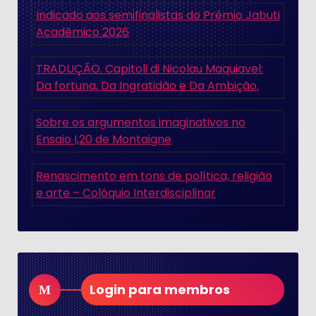
Indicado aos semifinalistas do Prêmio Jabuti
Acadêmico 2026
TRADUÇÃO. Capitoli di Nicolau Maquiavel:
Da fortuna, Da Ingratidão e Da Ambição.
Sobre os argumentos imaginativos no
Ensaio I,20 de Montaigne
Renascimento em tons de política, religião
e arte – Colóquio Interdisciplinar
Login para membros