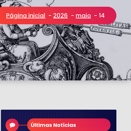
Página inicial
-
2026
-
maio
-
14
Últimas Notícias